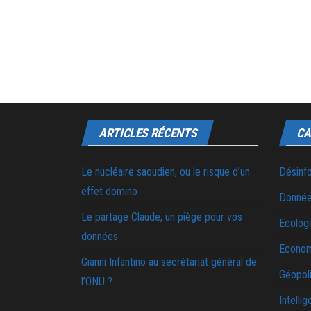
ARTICLES RÉCENTS
CA
Le nucléaire saoudien, ou le risque d’un
Désinf
effet domino
Donnée
Le partage Claude, un piège pour vos
Ecolog
données
Econo
Gianni Infantino au secrétariat général de
Géopoli
l’ONU ?
Intellig