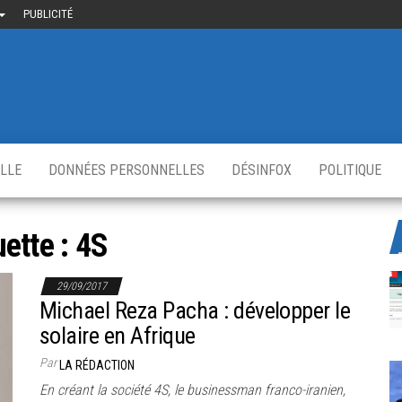
PUBLICITÉ
uième-
u
ir.fr
s
,
ELLE
DONNÉES PERSONNELLES
DÉSINFOX
POLITIQUE
uette :
4S
29/09/2017
Michael Reza Pacha : développer le
solaire en Afrique
Par
LA RÉDACTION
En créant la société 4S, le businessman franco-iranien,