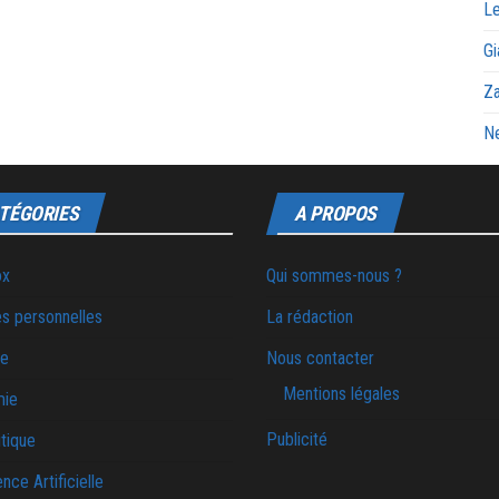
Le
Gi
Za
Ne
TÉGORIES
A PROPOS
ox
Qui sommes-nous ?
s personnelles
La rédaction
ie
Nous contacter
Mentions légales
mie
Publicité
tique
ence Artificielle