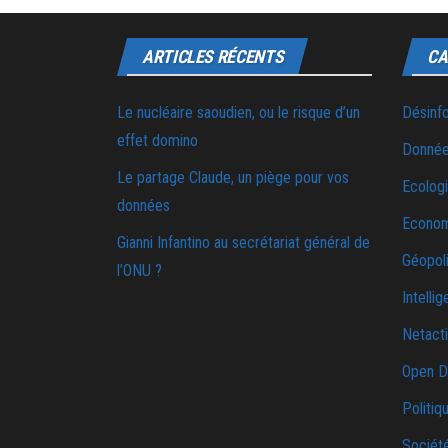
ARTICLES RÉCENTS
CA
Le nucléaire saoudien, ou le risque d’un
Désinf
effet domino
Donnée
Le partage Claude, un piège pour vos
Ecolog
données
Econo
Gianni Infantino au secrétariat général de
Géopoli
l’ONU ?
Intellig
Netact
Open D
Politiq
Sociét