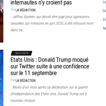
internautes n’y croient pas
Le
Par
LA RÉDACTION
Gi
Jeffrey Epstein, qui devait être jugé pour agressions
Za
sexuelles sur mineures en juin 2020, a été retrouvé mort
Ne
dans sa…
30/07/2019
Etats Unis : Donald Trump moqué
sur Twitter suite à une confidence
sur le 11 septembre
Par
LA RÉDACTION
Moins d’un mois après sa déclaration sur la guerre
d’indépendance des Etats Unis, Donald Trump est à
nouveau moqué…