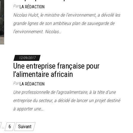
Par
LA RÉDACTION
Nicolas Hulot, le ministre de l’environnement, a dévoilé les
grande lignes de son ambitieux plan de sauvegarde de
l’environnement. Nicolas…
12/09/2017
Une entreprise française pour
l’alimentaire africain
Par
LA RÉDACTION
Une professionnelle de l’agroalimentaire, à la tête d’une
entreprise du secteur, a décidé de lancer un projet destiné
à apporter une…
…
6
Suivant