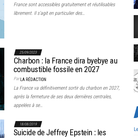
France sont accessibles gratuitement et réutilisables
librement. Il s’agit en particulier des…
25/09/2023
Charbon : la France dira byebye au
combustible fossile en 2027
Par
LA RÉDACTION
La France va définitivement sortir du charbon en 2027,
après la fermeture de ses deux dernières centrales,
appelées à se…
18/08/2019
Le
Suicide de Jeffrey Epstein : les