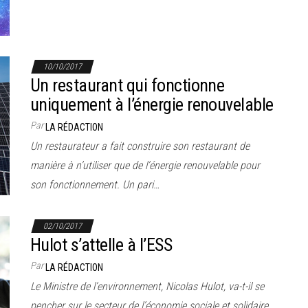
10/10/2017
Un restaurant qui fonctionne
uniquement à l’énergie renouvelable
Par
LA RÉDACTION
Un restaurateur a fait construire son restaurant de
manière à n’utiliser que de l’énergie renouvelable pour
son fonctionnement. Un pari…
02/10/2017
Hulot s’attelle à l’ESS
Par
LA RÉDACTION
Le Ministre de l’environnement, Nicolas Hulot, va-t-il se
pencher sur le secteur de l’économie sociale et solidaire,