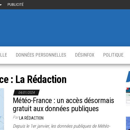
PUBLICITÉ
uième-
u
ir.fr
s
,
ELLE
DONNÉES PERSONNELLES
DÉSINFOX
POLITIQUE
ce :
La Rédaction
04/01/2024
Météo-France : un accès désormais
gratuit aux données publiques
Par
LA RÉDACTION
Depuis le 1er janvier, les données publiques de Météo-