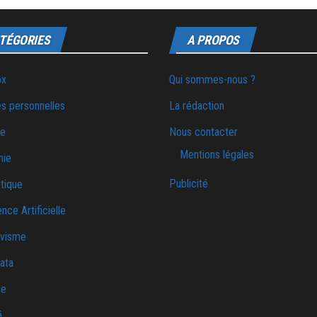
TÉGORIES
A PROPOS
ox
Qui sommes-nous ?
s personnelles
La rédaction
ie
Nous contacter
Mentions légales
mie
Publicité
tique
ence Artificielle
ivisme
ata
ue
é