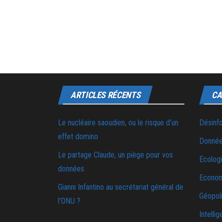
ARTICLES RÉCENTS
CA
Le nucléaire saoudien, ou le risque d’un
Désinf
effet domino
Donnée
Le partage Claude, un piège pour vos
Ecolog
données
Econo
Gianni Infantino au secrétariat général de
Géopoli
l’ONU ?
Intellig