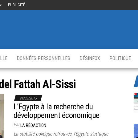
PUBLICITÉ
uième-
u
ir.fr
s
,
ELLE
DONNÉES PERSONNELLES
DÉSINFOX
POLITIQUE
el Fattah Al-Sissi
24/03/2015
L’Egypte à la recherche du
développement économique
Par
LA RÉDACTION
La stabilité politique retrouvée, l’Egypte s’attaque