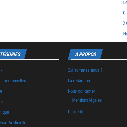
Le
Gi
Za
Ne
TÉGORIES
A PROPOS
ox
Qui sommes-nous ?
s personnelles
La rédaction
ie
Nous contacter
Mentions légales
mie
Publicité
tique
ence Artificielle