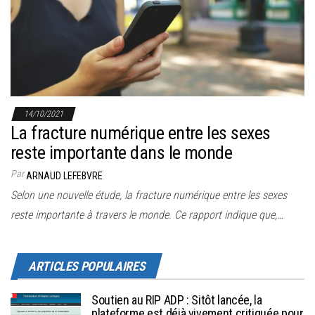
r
l
a
n
a
v
14/10/2021
i
La fracture numérique entre les sexes
g
reste importante dans le monde
a
Par
ARNAUD LEFEBVRE
t
Selon une nouvelle étude, la fracture numérique entre les sexes
i
reste importante à travers le monde. Ce rapport indique que,…
o
n
ARTICLES POPULAIRES
Soutien au RIP ADP : Sitôt lancée, la
plateforme est déjà vivement critiquée pour