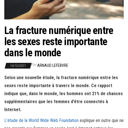
r
l
a
n
La fracture numérique entre
a
les sexes reste importante
v
i
dans le monde
g
a
Par
ARNAUD LEFEBVRE
14/10/2021
t
Selon une nouvelle étude, la fracture numérique entre les
i
sexes reste importante à travers le monde. Ce rapport
o
indique que, dans le monde, les hommes ont 21% de chances
n
supplémentaires que les femmes d’être connectés à
Internet.
L’étude de la World Wide Web Foundation
explique en outre que ne