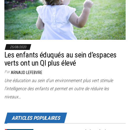
r
l
a
n
a
v
25/08/2020
i
Les enfants éduqués au sein d’espaces
g
verts ont un QI plus élevé
a
Par
ARNAUD LEFEBVRE
t
Une éducation au sein d’un environnement plus vert stimule
i
l’intelligence des enfants et permet en outre de réduire les
o
niveaux…
n
ARTICLES POPULAIRES