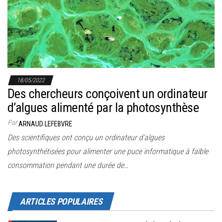
r
l
a
n
a
v
18/05/2022
i
Des chercheurs conçoivent un ordinateur
g
d’algues alimenté par la photosynthèse
a
Par
ARNAUD LEFEBVRE
t
Des scientifiques ont conçu un ordinateur d’algues
i
photosynthétisées pour alimenter une puce informatique à faible
o
consommation pendant une durée de…
n
ARTICLES POPULAIRES