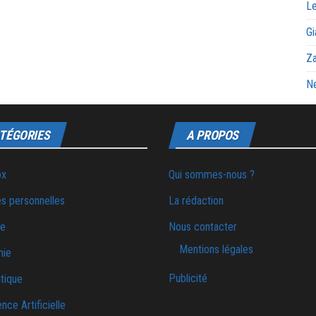
Le
Gi
Za
Ne
TÉGORIES
A PROPOS
ox
Qui sommes-nous ?
s personnelles
La rédaction
ie
Nous contacter
Mentions légales
mie
Publicité
tique
ence Artificielle