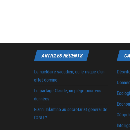
ARTICLES RÉCENTS
CA
Le nucléaire saoudien, ou le risque d’un
Désinf
effet domino
Donnée
Le partage Claude, un piège pour vos
Ecolog
données
Econo
Gianni Infantino au secrétariat général de
Géopoli
l’ONU ?
Intellig