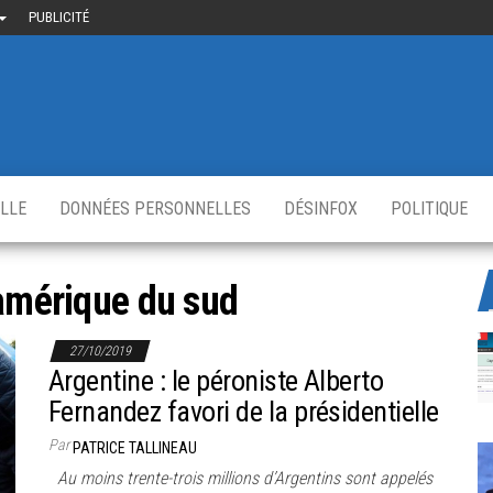
PUBLICITÉ
uième-
u
ir.fr
s
,
ELLE
DONNÉES PERSONNELLES
DÉSINFOX
POLITIQUE
amérique du sud
27/10/2019
Argentine : le péroniste Alberto
Fernandez favori de la présidentielle
Par
PATRICE TALLINEAU
Au moins trente-trois millions d’Argentins sont appelés