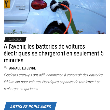
r
l
a
n
a
v
02/04/2020
i
A l’avenir, les batteries de voitures
g
électriques se chargeront en seulement 5
a
minutes
t
Par
ARNAUD LEFEBVRE
i
Plusieurs startups ont déjà commencé à concevoir des batteries
o
lithium-ion pour voitures électriques capables de totalement se
n
recharger en quelques…
ARTICLES POPULAIRES