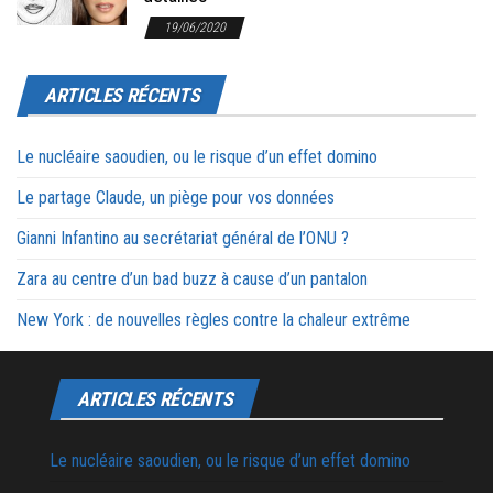
19/06/2020
ARTICLES RÉCENTS
Le nucléaire saoudien, ou le risque d’un effet domino
Le partage Claude, un piège pour vos données
Gianni Infantino au secrétariat général de l’ONU ?
Zara au centre d’un bad buzz à cause d’un pantalon
New York : de nouvelles règles contre la chaleur extrême
ARTICLES RÉCENTS
Le nucléaire saoudien, ou le risque d’un effet domino