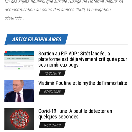
r
Un des sujets houleux que suscite l’usage de l’Internet depuis sa
l
démocratisation au cours des années 2000, la navigation
a
sécurisée…
n
a
ARTICLES POPULAIRES
v
i
Soutien au RIP ADP : Sitôt lancée, la
g
plateforme est déjà vivement critiquée pour
ses nombreux bugs
a
13/06/2019
t
Vladimir Poutine et le mythe de l’immortalité
i
o
07/09/2025
n
Covid-19 : une IA peut le détecter en
quelques secondes
07/03/2020