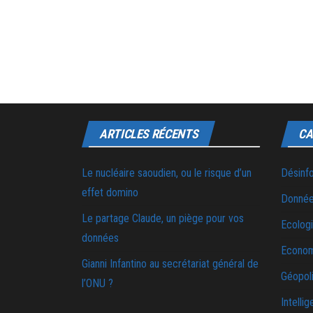
ARTICLES RÉCENTS
CA
Le nucléaire saoudien, ou le risque d’un
Désinf
effet domino
Donnée
Le partage Claude, un piège pour vos
Ecolog
données
Econo
Gianni Infantino au secrétariat général de
Géopoli
l’ONU ?
Intellig