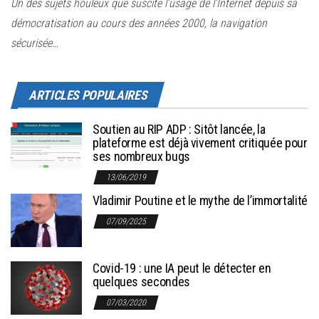
r
Un des sujets houleux que suscite l’usage de l’Internet depuis sa
l
démocratisation au cours des années 2000, la navigation
a
sécurisée…
n
a
ARTICLES POPULAIRES
v
i
Soutien au RIP ADP : Sitôt lancée, la
g
plateforme est déjà vivement critiquée pour
ses nombreux bugs
a
13/06/2019
t
Vladimir Poutine et le mythe de l’immortalité
i
o
07/09/2025
n
Covid-19 : une IA peut le détecter en
quelques secondes
07/03/2020