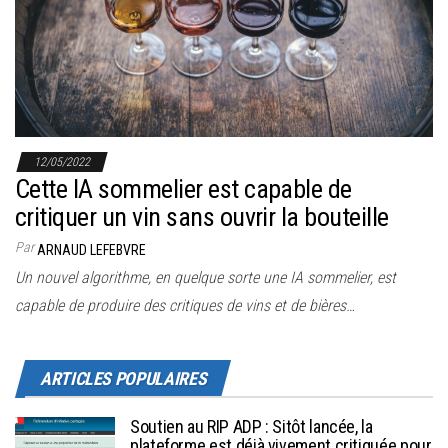
r
l
a
n
a
v
12/05/2022
i
Cette IA sommelier est capable de
g
critiquer un vin sans ouvrir la bouteille
a
Par
ARNAUD LEFEBVRE
t
Un nouvel algorithme, en quelque sorte une IA sommelier, est
i
capable de produire des critiques de vins et de bières…
o
n
ARTICLES POPULAIRES
Soutien au RIP ADP : Sitôt lancée, la
plateforme est déjà vivement critiquée pour