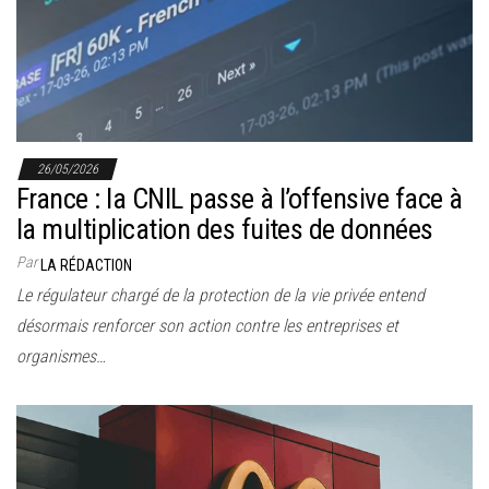
r
l
a
n
a
v
26/05/2026
i
France : la CNIL passe à l’offensive face à
g
la multiplication des fuites de données
a
Par
LA RÉDACTION
t
Le régulateur chargé de la protection de la vie privée entend
i
désormais renforcer son action contre les entreprises et
o
organismes…
n