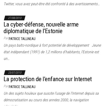
Twitter, vous avez peut-être été confronté à des avertissements…
27/08/2013
La cyber-défense, nouvelle arme
diplomatique de l’Estonie
Par
PATRICE TALLINEAU
Un pays balto-nordique à fort potentiel de développement Jeune
état indépendant (1991) de 1,2 millions d’habitants, l’Estonie est
un…
23/07/2013
La protection de l’enfance sur Internet
Par
PATRICE TALLINEAU
Un des sujets houleux que suscite l’usage de l’Internet depuis sa
démocratisation au cours des années 2000, la navigation