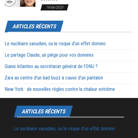
19/06/2020
ARTICLES RÉCENTS
Le nucléaire saoudien, ou le risque d’un effet domino
Le partage Claude, un piège pour vos données
Gianni Infantino au secrétariat général de l’ONU ?
Zara au centre d’un bad buzz à cause d’un pantalon
New York : de nouvelles règles contre la chaleur extrême
ARTICLES RÉCENTS
Le nucléaire saoudien, ou le risque d’un effet domino