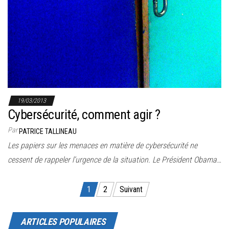
19/03/2013
Cybersécurité, comment agir ?
Par
PATRICE TALLINEAU
Les papiers sur les menaces en matière de cybersécurité ne
cessent de rappeler l’urgence de la situation. Le Président Obama…
Pagination des publications
1
2
Suivant
ARTICLES POPULAIRES