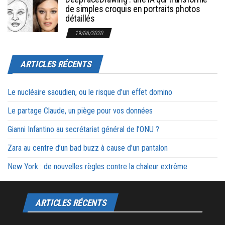
de simples croquis en portraits photos
détaillés
19/06/2020
ARTICLES RÉCENTS
Le nucléaire saoudien, ou le risque d’un effet domino
Le partage Claude, un piège pour vos données
Gianni Infantino au secrétariat général de l’ONU ?
Zara au centre d’un bad buzz à cause d’un pantalon
New York : de nouvelles règles contre la chaleur extrême
ARTICLES RÉCENTS