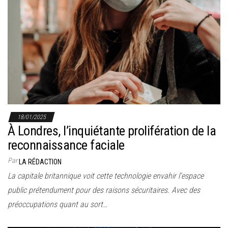
r
l
a
n
a
v
i
g
a
18/01/2025
À Londres, l’inquiétante prolifération de la
t
reconnaissance faciale
i
o
Par
LA RÉDACTION
n
La capitale britannique voit cette technologie envahir l’espace
public prétendument pour des raisons sécuritaires. Avec des
préoccupations quant au sort…