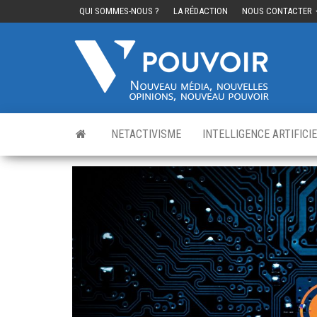
QUI SOMMES-NOUS ?
LA RÉDACTION
NOUS CONTACTER
Cinq
Nouvea
média,
pouvo
nouvelle
opinions
nouveau
pouvoir
NETACTIVISME
INTELLIGENCE ARTIFICI