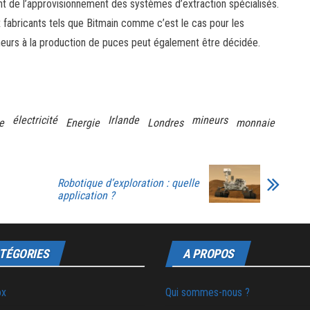
nt de l’approvisionnement des systèmes d’extraction spécialisés.
 fabricants tels que Bitmain comme c’est le cas pour les
neurs à la production de puces peut également être décidée.
électricité
Irlande
mineurs
e
Energie
Londres
monnaie
Robotique d’exploration : quelle
application ?
TÉGORIES
A PROPOS
ox
Qui sommes-nous ?