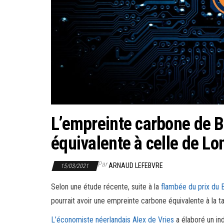
L’empreinte carbone de Bi
équivalente à celle de Lo
Par
ARNAUD LEFEBVRE
15/03/2021
Selon une étude récente, suite à la
flambée du prix du B
pourrait avoir une empreinte carbone équivalente à la ta
L’économiste néerlandais Alex de Vries
a élaboré un ind