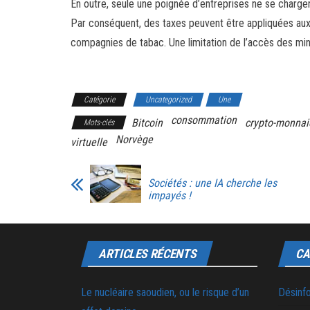
En outre, seule une poignée d’entreprises ne se charge
Par conséquent, des taxes peuvent être appliquées aux
compagnies de tabac. Une limitation de l’accès des mi
Catégorie
Uncategorized
Une
consommation
Bitcoin
crypto-monnai
Mots-clés
Norvège
virtuelle
Sociétés : une IA cherche les
impayés !
ARTICLES RÉCENTS
CA
Le nucléaire saoudien, ou le risque d’un
Désinf