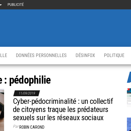
PUBLICITÉ
uième-
u
ir.fr
s
,
ELLE
DONNÉES PERSONNELLES
DÉSINFOX
POLITIQUE
e :
pédophilie
11/09/2019
Cyber-pédocriminalité : un collectif
de citoyens traque les prédateurs
sexuels sur les réseaux sociaux
Par
ROBIN CAROND