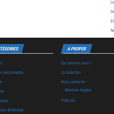
Le
Gi
Za
Ne
TÉGORIES
A PROPOS
ox
Qui sommes-nous ?
s personnelles
La rédaction
ie
Nous contacter
Mentions légales
mie
Publicité
tique
ence Artificielle