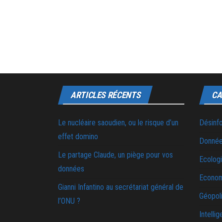
ARTICLES RÉCENTS
CA
Le nucléaire saoudien, ou le risque d’un
Désinf
effet domino
Donnée
Le partage Claude, un piège pour vos
Ecolog
données
Econo
Gianni Infantino au secrétariat général de
Géopoli
l’ONU ?
Intellig