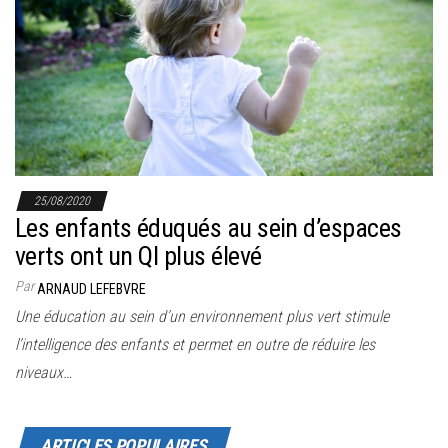
r
l
a
n
a
v
i
g
25/08/2020
Les enfants éduqués au sein d’espaces
a
verts ont un QI plus élevé
t
i
Par
ARNAUD LEFEBVRE
o
Une éducation au sein d’un environnement plus vert stimule
n
l’intelligence des enfants et permet en outre de réduire les
niveaux…
ARTICLES POPULAIRES