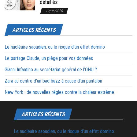
détaillés
19/06/2020
ARTICLES RÉCENTS
Le nucléaire saoudien, ou le risque d’un effet domino
Le partage Claude, un piège pour vos données
Gianni Infantino au secrétariat général de l’ONU ?
Zara au centre d’un bad buzz à cause d’un pantalon
New York : de nouvelles règles contre la chaleur extrême
ARTICLES RÉCENTS
Le nucléaire saoudien, ou le risque d’un effet domino