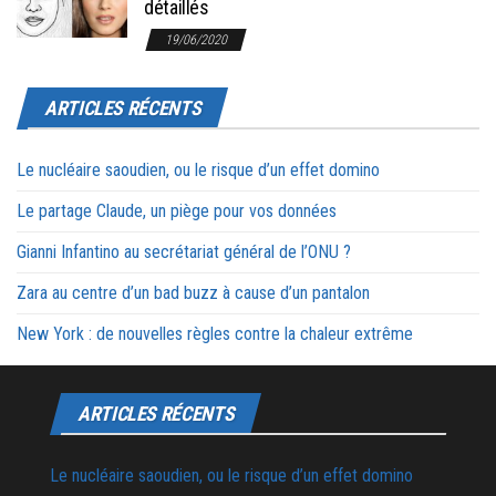
détaillés
19/06/2020
ARTICLES RÉCENTS
Le nucléaire saoudien, ou le risque d’un effet domino
Le partage Claude, un piège pour vos données
Gianni Infantino au secrétariat général de l’ONU ?
Zara au centre d’un bad buzz à cause d’un pantalon
New York : de nouvelles règles contre la chaleur extrême
ARTICLES RÉCENTS
Le nucléaire saoudien, ou le risque d’un effet domino