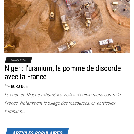
r
l
a
n
a
v
i
g
10/08/2023
Niger : l’uranium, la pomme de discorde
a
avec la France
t
i
Par
BORJ NOE
o
Le coup au Niger a exhumé les vieilles récriminations contre la
n
France. Notamment le pillage des ressources, en particulier
l’uranium.…
ARTICLES POPULAIRES