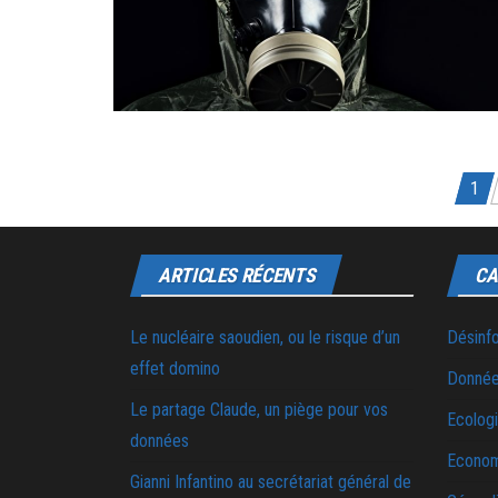
Pagination des publications
1
ARTICLES RÉCENTS
CA
Le nucléaire saoudien, ou le risque d’un
Désinf
effet domino
Donnée
Le partage Claude, un piège pour vos
Ecolog
données
Econo
Gianni Infantino au secrétariat général de