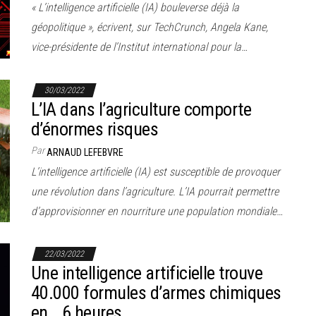
« L’intelligence artificielle (IA) bouleverse déjà la
géopolitique », écrivent, sur TechCrunch, Angela Kane,
vice-présidente de l’Institut international pour la…
30/03/2022
L’IA dans l’agriculture comporte
d’énormes risques
Par
ARNAUD LEFEBVRE
L’intelligence artificielle (IA) est susceptible de provoquer
une révolution dans l’agriculture. L’IA pourrait permettre
d’approvisionner en nourriture une population mondiale…
22/03/2022
Une intelligence artificielle trouve
40.000 formules d’armes chimiques
en… 6 heures