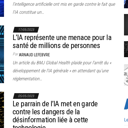
l’intelligence artificielle ont mis en garde contre le fait que
l’IA constitue un…
17/05/2023
L’IA représente une menace pour la
santé de millions de personnes
Par
ARNAUD LEFEBVRE
Un article du BMJ Global Health plaide pour l’arrêt du «
développement de l’IA générale » en attendant qu’une
réglementation…
05/05/2023
Le parrain de l’IA met en garde
contre les dangers de la
désinformation liée à cette
Le
technologie