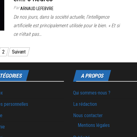
Par
ARNAUD LEFEBVRE
De nos jours, dans la société actuelle, l’intelligence
artificielle est principalement utilisée pour le bien. « Et si
ce n’était pas…
2
Suivant
TÉGORIES
A PROPOS
ox
Qui sommes-nous ?
s personnelles
La rédaction
ie
Nous contacter
Mentions légales
mie