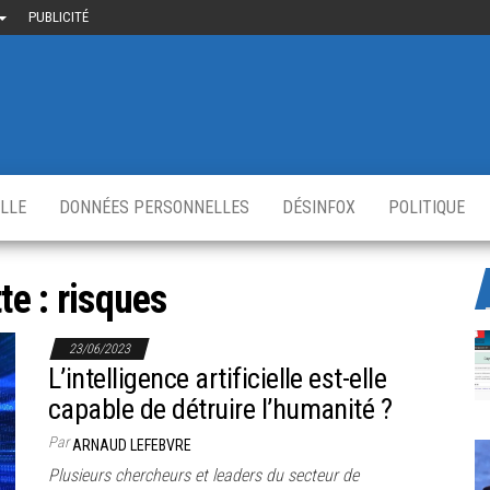
PUBLICITÉ
uième-
u
ir.fr
s
,
ELLE
DONNÉES PERSONNELLES
DÉSINFOX
POLITIQUE
te :
risques
23/06/2023
L’intelligence artificielle est-elle
capable de détruire l’humanité ?
Par
ARNAUD LEFEBVRE
Plusieurs chercheurs et leaders du secteur de