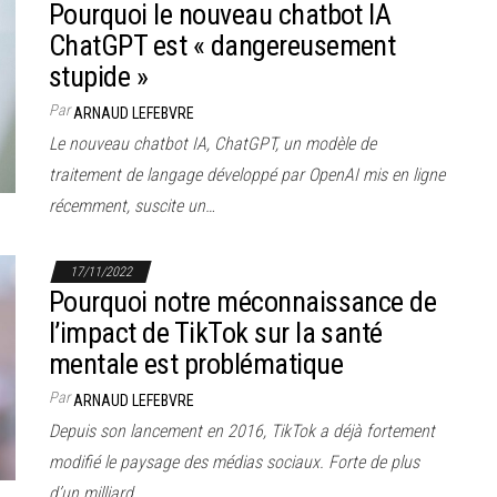
Pourquoi le nouveau chatbot IA
ChatGPT est « dangereusement
stupide »
Par
ARNAUD LEFEBVRE
Le nouveau chatbot IA, ChatGPT, un modèle de
traitement de langage développé par OpenAI mis en ligne
récemment, suscite un…
17/11/2022
Pourquoi notre méconnaissance de
l’impact de TikTok sur la santé
mentale est problématique
Par
ARNAUD LEFEBVRE
Depuis son lancement en 2016, TikTok a déjà fortement
modifié le paysage des médias sociaux. Forte de plus
d’un milliard…