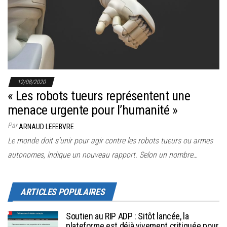
r
l
a
n
a
v
12/08/2020
i
« Les robots tueurs représentent une
g
menace urgente pour l’humanité »
a
Par
ARNAUD LEFEBVRE
t
Le monde doit s’unir pour agir contre les robots tueurs ou armes
i
autonomes, indique un nouveau rapport. Selon un nombre…
o
n
ARTICLES POPULAIRES
Soutien au RIP ADP : Sitôt lancée, la
plateforme est déjà vivement critiquée pour