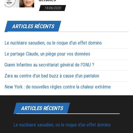
19/06/2020
ARTICLES RÉCENTS
Le nucléaire saoudien, ou le risque d’un effet domino
Le partage Claude, un piège pour vos données
Gianni Infantino au secrétariat général de l’ONU ?
Zara au centre d’un bad buzz à cause d’un pantalon
New York : de nouvelles règles contre la chaleur extrême
ARTICLES RÉCENTS
Le nucléaire saoudien, ou le risque d’un effet domino