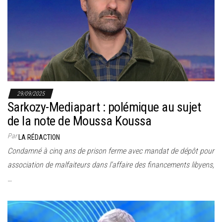
r
l
a
n
a
v
i
29/09/2025
g
Sarkozy-Mediapart : polémique au sujet
a
de la note de Moussa Koussa
t
Par
LA RÉDACTION
i
Condamné à cinq ans de prison ferme avec mandat de dépôt pour
o
association de malfaiteurs dans l’affaire des financements libyens,
n
…