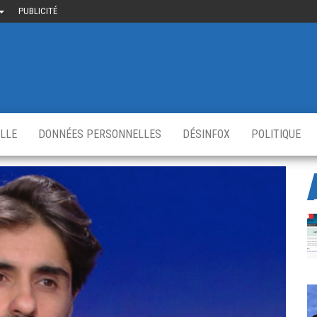
PUBLICITÉ
uième-
u
ir.fr
s
,
ELLE
DONNÉES PERSONNELLES
DÉSINFOX
POLITIQUE