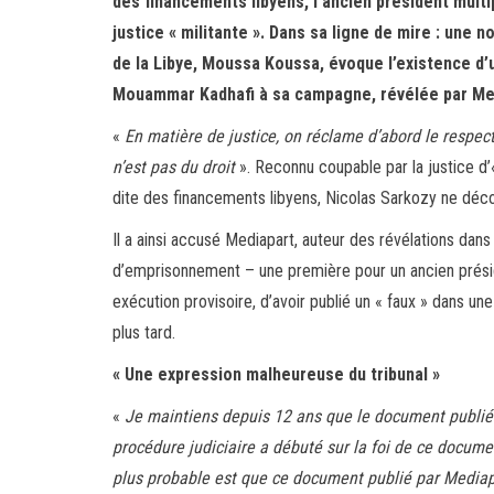
des financements libyens, l’ancien président multi
justice « militante ». Dans sa ligne de mire : une 
de la Libye, Moussa Koussa, évoque l’existence d’u
Mouammar Kadhafi à sa campagne, révélée par Med
«
En matière de justice, on réclame d’abord le respect
n’est pas du droit
». Reconnu coupable par la justice d’«
dite des financements libyens, Nicolas Sarkozy ne déco
Il a ainsi accusé Mediapart, auteur des révélations dans
d’emprisonnement – une première pour un ancien présid
exécution provisoire, d’avoir publié un « faux » dans u
plus tard.
« Une expression malheureuse du tribunal »
«
Je maintiens depuis 12 ans que le document publié p
procédure judiciaire a débuté sur la foi de ce documen
plus probable est que ce document publié par Mediapa