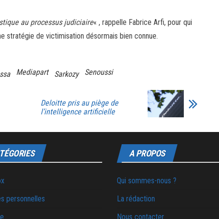
istique au processus judiciaire
« , rappelle Fabrice Arfi, pour qui
ne stratégie de victimisation désormais bien connue.
Mediapart
Senoussi
ssa
Sarkozy
Deloitte pris au piège de
l’intelligence artificielle
TÉGORIES
A PROPOS
ox
Qui sommes-nous ?
s personnelles
La rédaction
ie
Nous contacter