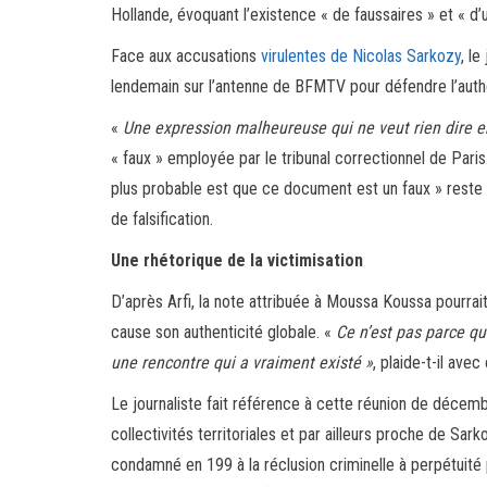
Hollande, évoquant l’existence « de faussaires » et « d’
Face aux accusations
virulentes de Nicolas Sarkozy
, l
lendemain sur l’antenne de BFMTV pour défendre l’auth
«
Une expression malheureuse qui ne veut rien dire e
« faux » employée par le tribunal correctionnel de Paris. 
plus probable est que ce document est un faux » reste 
de falsification.
Une rhétorique de la victimisation
D’après Arfi, la note attribuée à Moussa Koussa pourrai
cause son authenticité globale. «
Ce n’est pas parce qu’
une rencontre qui a vraiment existé »
, plaide-t-il avec
Le journaliste fait référence à cette réunion de décem
collectivités territoriales et par ailleurs proche de Sar
condamné en 199 à la réclusion criminelle à perpétuité