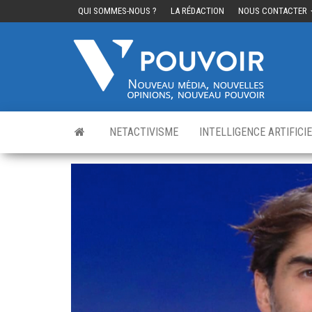
QUI SOMMES-NOUS ?
LA RÉDACTION
NOUS CONTACTER
Cinq
Nouvea
média,
pouvo
nouvelle
opinions
nouveau
pouvoir
NETACTIVISME
INTELLIGENCE ARTIFICI