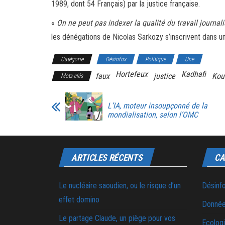
1989, dont 54 Français) par la justice française.
«
On ne peut pas indexer la qualité du travail journal
les dénégations de Nicolas Sarkozy s’inscrivent dans u
Catégorie
Désinfox
Politique
Une
Hortefeux
Kadhafi
faux
justice
Kou
Mots-clés
L’IA, moteur insoupçonné de la
mondialisation, selon l’OMC
ARTICLES RÉCENTS
CA
Le nucléaire saoudien, ou le risque d’un
Désinf
effet domino
Donnée
Le partage Claude, un piège pour vos
Ecolog