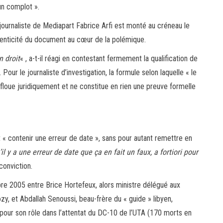
un complot ».
e journaliste de Mediapart Fabrice Arfi est monté au créneau le
enticité du document au cœur de la polémique.
n droit
« , a-t-il réagi en contestant fermement la qualification de
Pour le journaliste d’investigation, la formule selon laquelle « le
floue juridiquement et ne constitue en rien une preuve formelle
t « contenir une erreur de date », sans pour autant remettre en
il y a une erreur de date que ça en fait un faux, a fortiori pour
 conviction.
bre 2005 entre Brice Hortefeux, alors ministre délégué aux
kozy, et Abdallah Senoussi, beau-frère du « guide » libyen,
 pour son rôle dans l’attentat du DC-10 de l’UTA (170 morts en