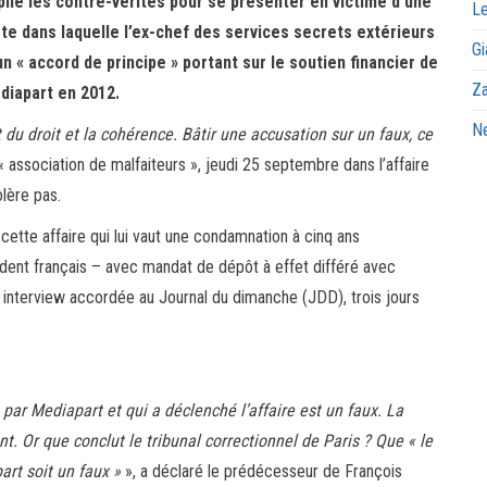
plie les contre-vérités pour se présenter en victime d’une
Le
note dans laquelle l’ex-chef des services secrets extérieurs
Gi
n « accord de principe » portant sur le soutien financier de
Za
iapart en 2012.
Ne
 du droit et la cohérence. Bâtir une accusation sur un faux, ce
 association de malfaiteurs », jeudi 25 septembre dans l’affaire
lère pas.
 cette affaire qui lui vaut une condamnation à cinq ans
ent français – avec mandat de dépôt à effet différé avec
ne interview accordée au Journal du dimanche (JDD), trois jours
ar Mediapart et qui a déclenché l’affaire est un faux. La
t. Or que conclut le tribunal correctionnel de Paris ? Que « le
rt soit un faux »
», a déclaré le prédécesseur de François