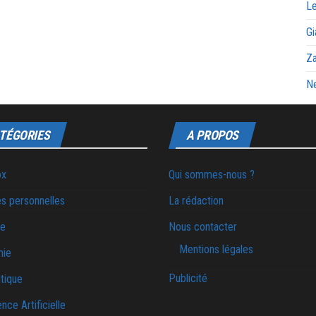
Le
Gi
Za
Ne
TÉGORIES
A PROPOS
ox
Qui sommes-nous ?
s personnelles
La rédaction
ie
Nous contacter
Mentions légales
mie
Publicité
tique
ence Artificielle