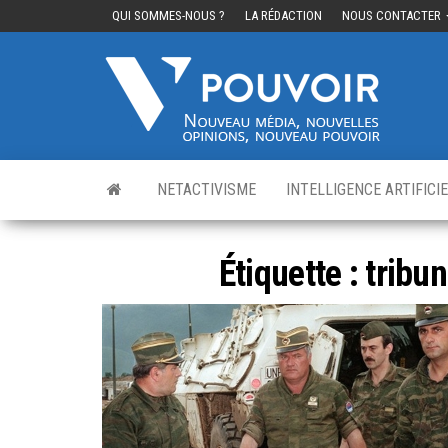
QUI SOMMES-NOUS ?
LA RÉDACTION
NOUS CONTACTER
Cinq
Nouvea
média,
pouvo
nouvelle
opinions
nouveau
pouvoir
NETACTIVISME
INTELLIGENCE ARTIFICI
Étiquette :
tribun