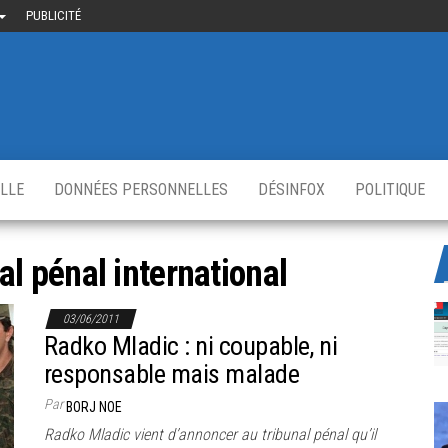
PUBLICITÉ
uième-
u
ir.fr
s
,
ELLE
DONNÉES PERSONNELLES
DÉSINFOX
POLITIQUE
al pénal international
03/06/2011
Radko Mladic : ni coupable, ni
responsable mais malade
Par
BORJ NOE
Radko Mladic vient d’annoncer au tribunal pénal qu’il