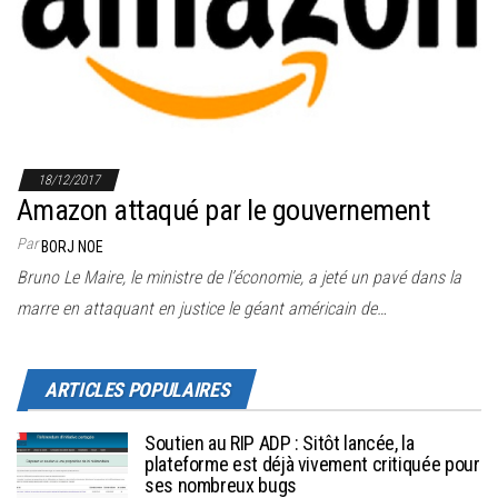
r
l
a
n
a
v
18/12/2017
i
Amazon attaqué par le gouvernement
g
Par
BORJ NOE
a
Bruno Le Maire, le ministre de l’économie, a jeté un pavé dans la
t
marre en attaquant en justice le géant américain de…
i
o
n
ARTICLES POPULAIRES
Soutien au RIP ADP : Sitôt lancée, la
plateforme est déjà vivement critiquée pour
ses nombreux bugs