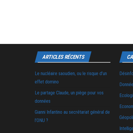
ARTICLES RÉCENTS
CA
Le nucléaire saoudien, ou le risque d’un
Désinf
effet domino
Donnée
Le partage Claude, un piège pour vos
Ecolog
données
Econo
Gianni Infantino au secrétariat général de
Géopoli
l’ONU ?
Intellig