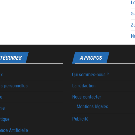
Le
Gi
Za
Ne
TÉGORIES
A PROPOS
ox
Qui sommes-nous ?
s personnelles
La rédaction
ie
Nous contacter
Mentions légales
mie
Publicité
tique
ence Artificielle