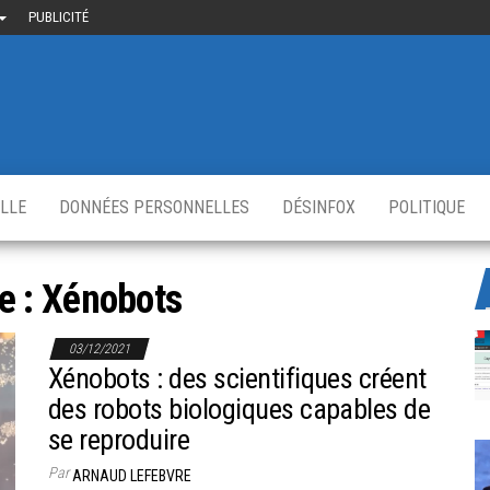
PUBLICITÉ
uième-
u
ir.fr
s
,
ELLE
DONNÉES PERSONNELLES
DÉSINFOX
POLITIQUE
e :
Xénobots
03/12/2021
Xénobots : des scientifiques créent
des robots biologiques capables de
se reproduire
Par
ARNAUD LEFEBVRE