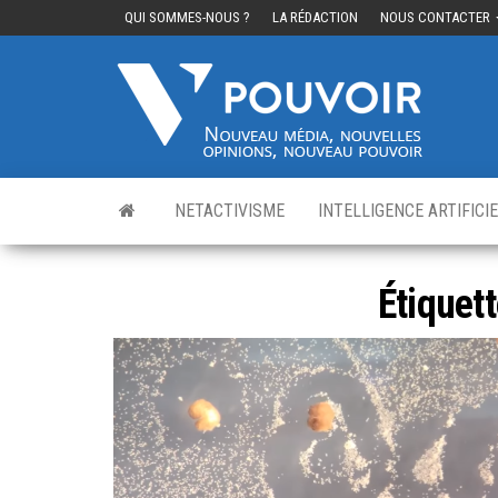
QUI SOMMES-NOUS ?
LA RÉDACTION
NOUS CONTACTER
Cinq
Nouvea
média,
pouvo
nouvelle
opinions
nouveau
pouvoir
NETACTIVISME
INTELLIGENCE ARTIFICI
Étiquett