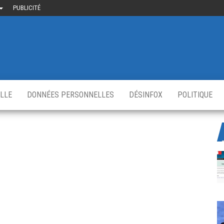
PUBLICITÉ
uième-
u
ir.fr
s
,
ELLE
DONNÉES PERSONNELLES
DÉSINFOX
POLITIQUE