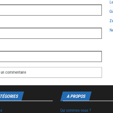
Le
Gi
Za
Ne
TÉGORIES
A PROPOS
ox
Qui sommes-nous ?