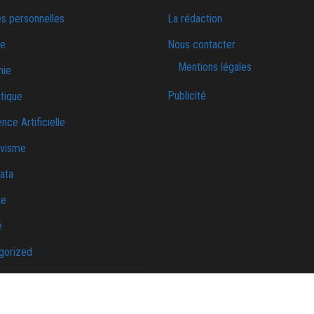
s personnelles
La rédaction
ie
Nous contacter
Mentions légales
mie
Publicité
tique
ence Artificielle
ivisme
ata
ue
é
gorized