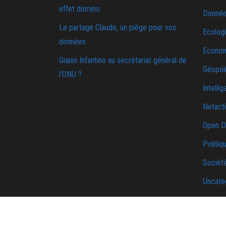
effet domino
Donnée
Le partage Claude, un piège pour vos
Ecolog
données
Econo
Gianni Infantino au secrétariat général de
Géopoli
l’ONU ?
Intellig
Netact
Open D
Politiq
Sociét
Uncate
Une