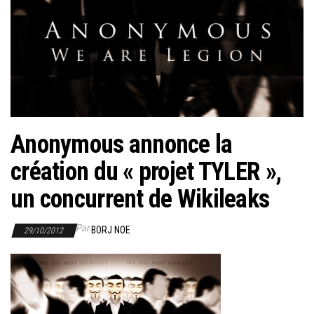
r
l
a
n
a
v
i
Anonymous annonce la
g
a
création du « projet TYLER »,
t
un concurrent de Wikileaks
i
o
Par
BORJ NOE
29/10/2012
n