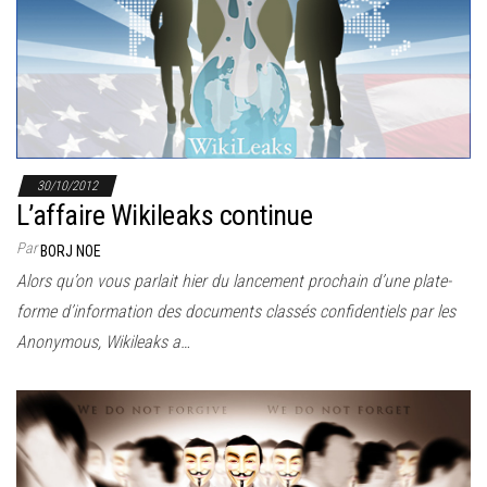
r
l
a
n
a
v
i
30/10/2012
L’affaire Wikileaks continue
g
a
Par
BORJ NOE
t
Alors qu’on vous parlait hier du lancement prochain d’une plate-
i
forme d’information des documents classés confidentiels par les
o
Anonymous, Wikileaks a…
n