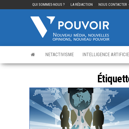
QUI SOMMES-NOUS ?
LA RÉDACTION
NOUS CONTACTER
Cinq
Nouvea
média,
pouvo
nouvelle
opinions
nouveau
pouvoir
NETACTIVISME
INTELLIGENCE ARTIFICI
Étiquett