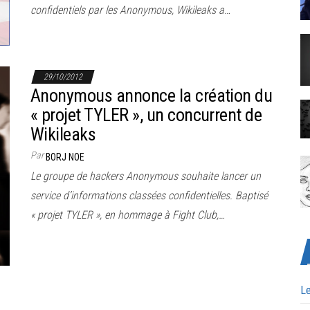
confidentiels par les Anonymous, Wikileaks a…
29/10/2012
Anonymous annonce la création du
« projet TYLER », un concurrent de
Wikileaks
Par
BORJ NOE
Le groupe de hackers Anonymous souhaite lancer un
service d’informations classées confidentielles. Baptisé
« projet TYLER », en hommage à Fight Club,…
Le