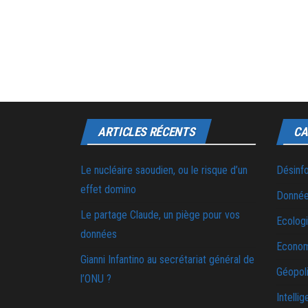
ARTICLES RÉCENTS
CA
Le nucléaire saoudien, ou le risque d’un
Désinf
effet domino
Donnée
Le partage Claude, un piège pour vos
Ecolog
données
Econo
Gianni Infantino au secrétariat général de
Géopoli
l’ONU ?
Intellig