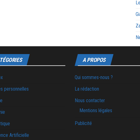
Le
Gi
Za
Ne
TÉGORIES
A PROPOS
ox
Qui sommes-nous ?
s personnelles
La rédaction
ie
Nous contacter
Mentions légales
mie
Publicité
tique
ence Artificielle