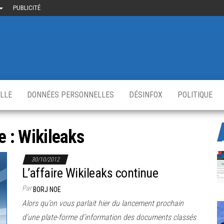
PUBLICITÉ
uième-
u
ir.fr
s
,
ELLE
DONNÉES PERSONNELLES
DÉSINFOX
POLITIQUE
e :
Wikileaks
30/10/2012
L’affaire Wikileaks continue
Par
BORJ NOE
Alors qu’on vous parlait hier du lancement prochain
d’une plate-forme d’information des documents classés