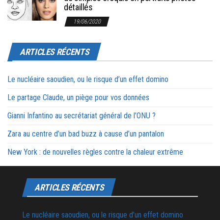
détaillés
19/06/2020
ARTICLES RÉCENTS
Le nucléaire saoudien, ou le risque d’un effet domino
Le partage Claude, un piège pour vos données
Gianni Infantino au secrétariat général de l’ONU ?
Zara au centre d’un bad buzz à cause d’un pantalon
New York : de nouvelles règles contre la chaleur extrême
ARTICLES RÉCENTS
Le nucléaire saoudien, ou le risque d’un effet domino