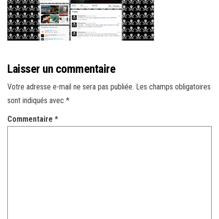
r
l
a
n
a
Laisser un commentaire
v
i
Votre adresse e-mail ne sera pas publiée.
Les champs obligatoires
g
sont indiqués avec
*
a
Commentaire
*
t
i
o
n