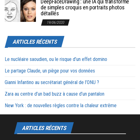
DeepFaceDrawing : une IA qui transforme
de simples croquis en portraits photos
détaillés
19/06/2020
ARTICLES RÉCENTS
Le nucléaire saoudien, ou le risque d’un effet domino
Le partage Claude, un piège pour vos données
Gianni Infantino au secrétariat général de l’ONU ?
Zara au centre d’un bad buzz à cause d’un pantalon
New York : de nouvelles règles contre la chaleur extrême
ARTICLES RÉCENTS