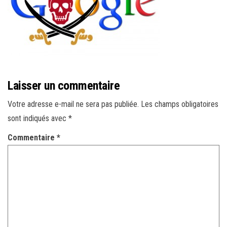
r
l
a
n
a
v
Laisser un commentaire
i
g
Votre adresse e-mail ne sera pas publiée.
Les champs obligatoires
a
sont indiqués avec
*
t
Commentaire
*
i
o
n