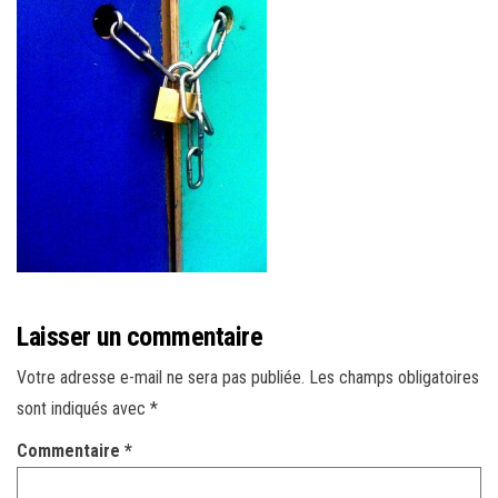
r
l
a
n
a
v
i
g
a
t
i
Laisser un commentaire
o
n
Votre adresse e-mail ne sera pas publiée.
Les champs obligatoires
sont indiqués avec
*
Commentaire
*