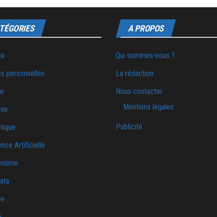
TÉGORIES
A PROPOS
ox
Qui sommes-nous ?
s personnelles
La rédaction
ie
Nous contacter
Mentions légales
mie
Publicité
tique
ence Artificielle
ivisme
ata
ue
é