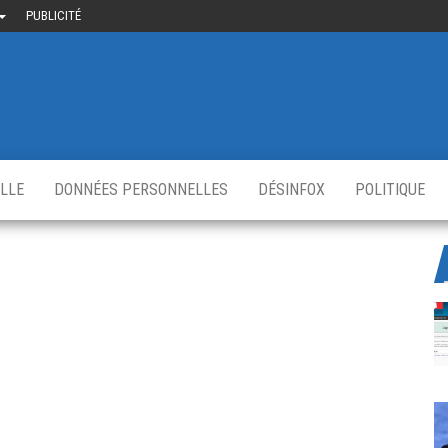
PUBLICITÉ
uième-
u
ir.fr
s
,
ELLE
DONNÉES PERSONNELLES
DÉSINFOX
POLITIQUE