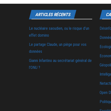
ARTICLES RÉCENTS
CA
Le nucléaire saoudien, ou le risque d’un
Désinf
effet domino
Donnée
Le partage Claude, un piège pour vos
Ecolog
données
Econo
Gianni Infantino au secrétariat général de
Géopoli
l’ONU ?
Intellig
Netact
Open D
Politiq
Sociét