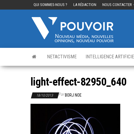
QUI SOMMES-NOUS ?
LA RÉDACTION
NOUS CONTACTER
Cinq
Nouvea
média,
pouvo
nouvelle
opinions
nouveau
pouvoir
NETACTIVISME
INTELLIGENCE ARTIFICI
light-effect-82950_640
Par
BORJ NOE
18/10/2013