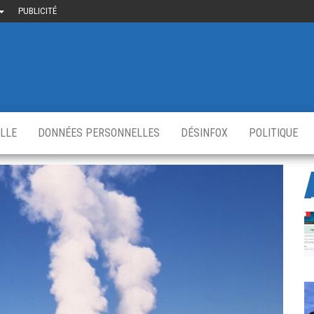
PUBLICITÉ
uième-
u
ir.fr
s
,
ELLE
DONNÉES PERSONNELLES
DÉSINFOX
POLITIQUE