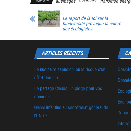
allemagne
transition énerg
Mots-clés
Le report de la loi sur la
biodiversité provoque la colère
des écologistes
ARTICLES RÉCENTS
CA
Le nucléaire saoudien, ou le risque d’un
Désinf
effet domino
Donnée
Le partage Claude, un piège pour vos
Ecolog
données
Econo
Gianni Infantino au secrétariat général de
Géopoli
l’ONU ?
Intellig