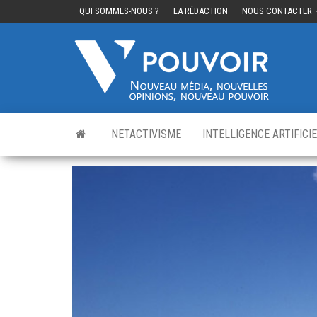
QUI SOMMES-NOUS ?
LA RÉDACTION
NOUS CONTACTER
Cinq
Nouvea
média,
pouvo
nouvelle
opinions
nouveau
pouvoir
NETACTIVISME
INTELLIGENCE ARTIFICI