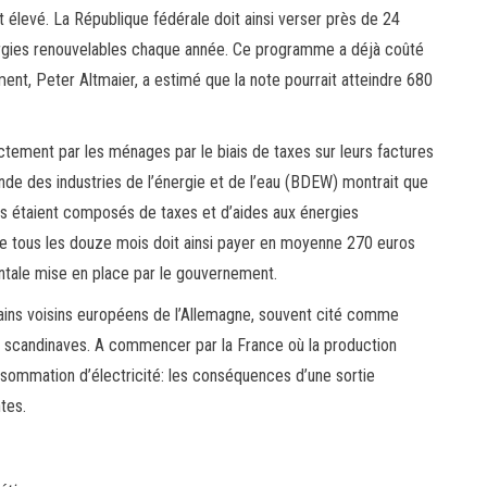
t élevé. La République fédérale doit ainsi verser près de 24
ergies renouvelables chaque année. Ce programme a déjà coûté
ement, Peter Altmaier, a estimé que la note pourrait atteindre 680
tement par les ménages par le biais de taxes sur leurs factures
ande des industries de l’énergie et de l’eau (BDEW) montrait que
iers étaient composés de taxes et d’aides aux énergies
ure tous les douze mois doit ainsi payer en moyenne 270 euros
ntale mise en place par le gouvernement.
rtains voisins européens de l’Allemagne, souvent cité comme
s scandinaves. A commencer par la France où la production
sommation d’électricité: les conséquences d’une sortie
tes.