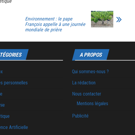
étique
Environnement : le pape
François appelle à une journée
mondiale de prière
TÉGORIES
A PROPOS
ox
Qui sommes-nous ?
s personnelles
La rédaction
ie
Nous contacter
Mentions légales
mie
Publicité
tique
ence Artificielle