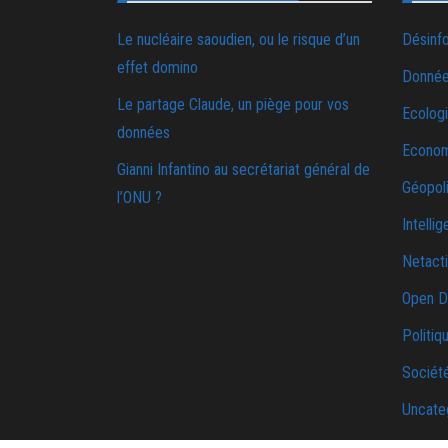
Le nucléaire saoudien, ou le risque d’un
Désinf
effet domino
Donnée
Le partage Claude, un piège pour vos
Ecolog
données
Econo
Gianni Infantino au secrétariat général de
Géopoli
l’ONU ?
Intellig
Netact
Open D
Politiq
Sociét
Uncate
Une