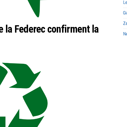
Le
Gi
Za
de la Federec confirment la
Ne