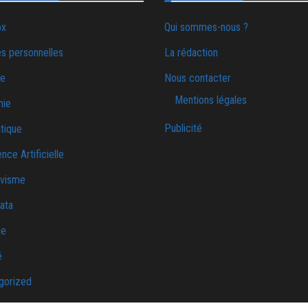
ox
Qui sommes-nous ?
s personnelles
La rédaction
ie
Nous contacter
Mentions légales
mie
Publicité
tique
ence Artificielle
ivisme
ata
ue
é
gorized