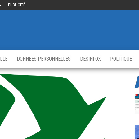
PUBLICITÉ
uième-
u
ir.fr
s
,
ELLE
DONNÉES PERSONNELLES
DÉSINFOX
POLITIQUE