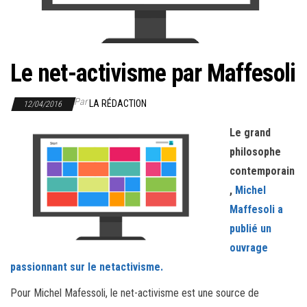
r
l
a
n
Le net-activisme par Maffesoli
a
v
Par
LA RÉDACTION
12/04/2016
i
Le grand
g
philosophe
a
contemporain
t
,
Michel
i
Maffesoli a
o
publié un
n
ouvrage
passionnant sur le netactivisme.
Pour Michel Mafessoli, le net-activisme est une source de