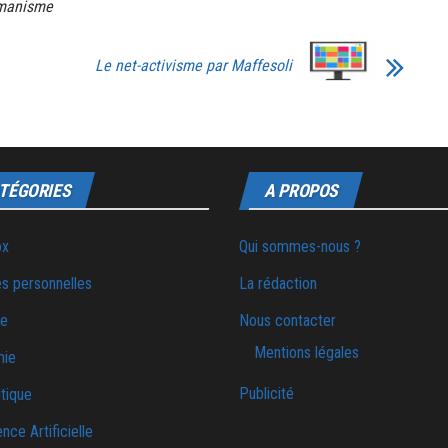
manisme
Le net-activisme par Maffesoli
TÉGORIES
A PROPOS
ox
Qui sommes-nous ?
s personnelles
La rédaction
ie
Nous contacter
Mentions légales
mie
Publicité
tique
ence Artificielle