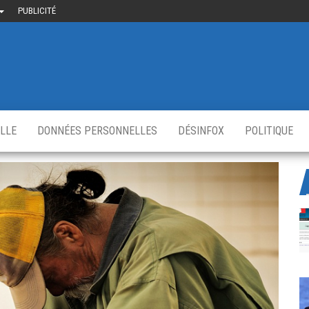
PUBLICITÉ
uième-
u
ir.fr
s
,
ELLE
DONNÉES PERSONNELLES
DÉSINFOX
POLITIQUE