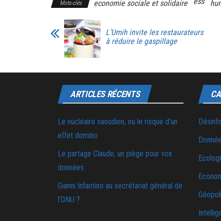
ess
economie sociale et solidaire
hu
Mots-clés
L’Umih invite les restaurateurs
à réduire le gaspillage
ARTICLES RÉCENTS
CA
Le nucléaire saoudien, ou le risque d’un
Désinf
effet domino
Donnée
Le partage Claude, un piège pour vos
Ecolog
données
Econo
Gianni Infantino au secrétariat général de
Géopoli
l’ONU ?
Intellig