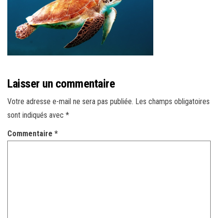
r
l
a
n
a
v
Laisser un commentaire
i
g
Votre adresse e-mail ne sera pas publiée.
Les champs obligatoires
a
sont indiqués avec
*
t
Commentaire
*
i
o
n