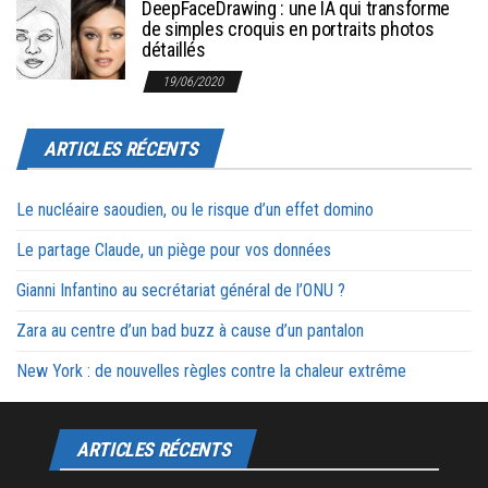
DeepFaceDrawing : une IA qui transforme
de simples croquis en portraits photos
détaillés
19/06/2020
ARTICLES RÉCENTS
Le nucléaire saoudien, ou le risque d’un effet domino
Le partage Claude, un piège pour vos données
Gianni Infantino au secrétariat général de l’ONU ?
Zara au centre d’un bad buzz à cause d’un pantalon
New York : de nouvelles règles contre la chaleur extrême
ARTICLES RÉCENTS