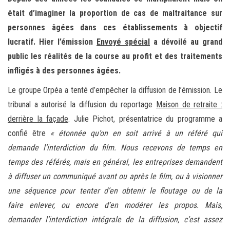
r
était d’imaginer la proportion de cas de maltraitance sur
l
personnes âgées dans ces établissements à objectif
a
lucratif. Hier l’émission
Envoyé spécial
a dévoilé au grand
n
public les réalités de la course au profit et des traitements
a
infligés à des personnes âgées.
v
i
Le groupe Orpéa a tenté d’empêcher la diffusion de l’émission. Le
g
tribunal a autorisé la diffusion du reportage
Maison de retraite :
a
derrière la façade
. Julie Pichot, présentatrice du programme a
t
confié être
«
étonnée qu’on en soit arrivé à un référé qui
i
demande l’interdiction du film. Nous recevons de temps en
o
temps des référés, mais en général, les entreprises demandent
n
à diffuser un communiqué avant ou après le film, ou à visionner
une séquence pour tenter d’en obtenir le floutage ou de la
faire enlever, ou encore d’en modérer les propos. Mais,
demander l’interdiction intégrale de la diffusion, c’est assez