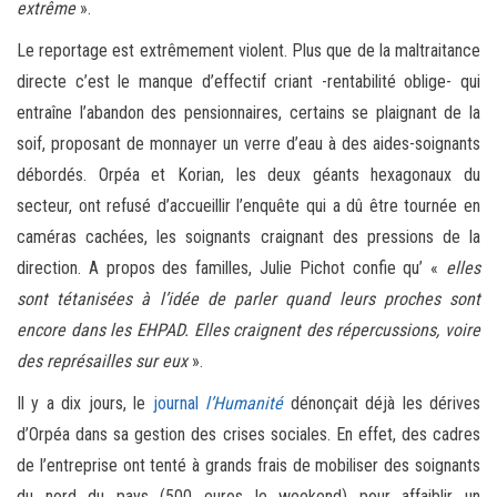
extrême
».
Le reportage est extrêmement violent. Plus que de la maltraitance
directe c’est le manque d’effectif criant -rentabilité oblige- qui
entraîne l’abandon des pensionnaires, certains se plaignant de la
soif, proposant de monnayer un verre d’eau à des aides-soignants
débordés. Orpéa et Korian, les deux géants hexagonaux du
secteur, ont refusé d’accueillir l’enquête qui a dû être tournée en
caméras cachées, les soignants craignant des pressions de la
direction. A propos des familles, Julie Pichot confie qu’ «
elles
sont tétanisées à l’idée de parler quand leurs proches sont
encore dans les EHPAD. Elles craignent des répercussions, voire
des représailles sur eux
».
Il y a dix jours, le
journal
l’Humanité
dénonçait déjà les dérives
d’Orpéa dans sa gestion des crises sociales. En effet, des cadres
de l’entreprise ont tenté à grands frais de mobiliser des soignants
du nord du pays (500 euros le weekend) pour affaiblir un