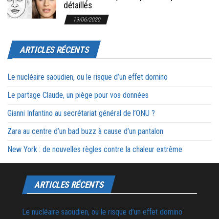
détaillés
19/06/2020
ARTICLES RÉCENTS
Le nucléaire saoudien, ou le risque d’un effet domino
Le partage Claude, un piège pour vos données
Gianni Infantino au secrétariat général de l’ONU ?
Zara au centre d’un bad buzz à cause d’un pantalon
New York : de nouvelles règles contre la chaleur extrême
ARTICLES RÉCENTS
Le nucléaire saoudien, ou le risque d’un effet domino