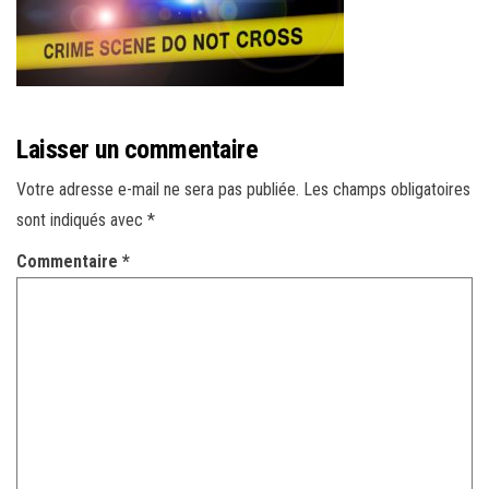
r
l
a
n
a
Laisser un commentaire
v
i
Votre adresse e-mail ne sera pas publiée.
Les champs obligatoires
g
sont indiqués avec
*
a
Commentaire
*
t
i
o
n