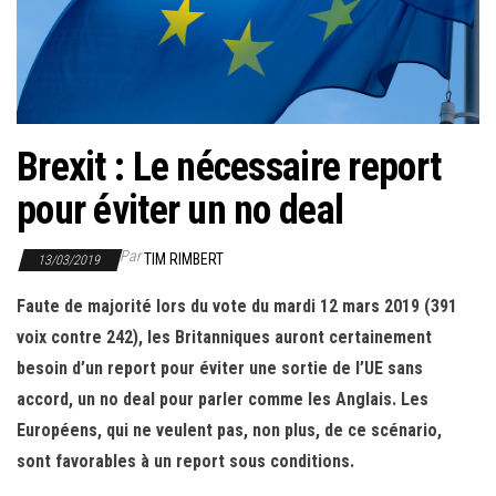
r
l
a
n
a
Brexit : Le nécessaire report
v
i
pour éviter un no deal
g
a
Par
TIM RIMBERT
13/03/2019
t
Faute de majorité lors du vote du mardi 12 mars 2019 (391
i
voix contre 242), les Britanniques auront certainement
o
besoin d’un report pour éviter une sortie de l’UE sans
n
accord, un no deal pour parler comme les Anglais. Les
Européens, qui ne veulent pas, non plus, de ce scénario,
sont favorables à un report sous conditions.