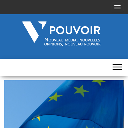
A
f
f
i
c
h
Cinquième-
Nouveau
e
média,
pouvoir.fr
r
nouvelles
opinions,
/
nouveau
pouvoir
m
a
s
q
u
e