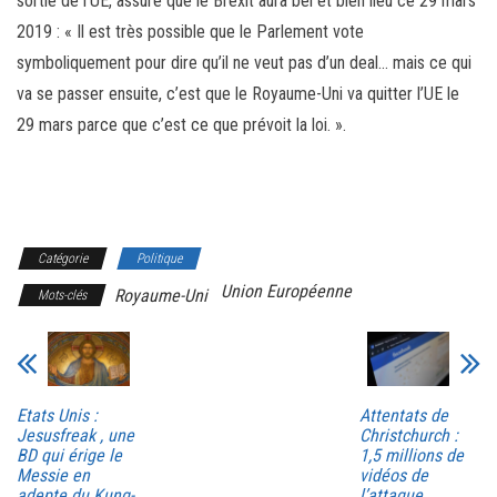
sortie de l’UE, assure que le Brexit aura bel et bien lieu ce 29 mars
2019 : « Il est très possible que le Parlement vote
symboliquement pour dire qu’il ne veut pas d’un deal… mais ce qui
va se passer ensuite, c’est que le Royaume-Uni va quitter l’UE le
29 mars parce que c’est ce que prévoit la loi. ».
Catégorie
Politique
Union Européenne
Royaume-Uni
Mots-clés
Etats Unis :
Attentats de
Jesusfreak , une
Christchurch :
BD qui érige le
1,5 millions de
Messie en
vidéos de
adepte du Kung-
l’attaque