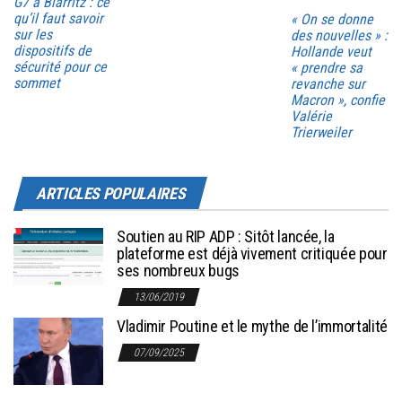
G7 à Biarritz : ce
qu’il faut savoir
« On se donne
sur les
des nouvelles » :
dispositifs de
Hollande veut
sécurité pour ce
« prendre sa
sommet
revanche sur
Macron », confie
Valérie
Trierweiler
ARTICLES POPULAIRES
Soutien au RIP ADP : Sitôt lancée, la
plateforme est déjà vivement critiquée pour
ses nombreux bugs
13/06/2019
Vladimir Poutine et le mythe de l’immortalité
07/09/2025