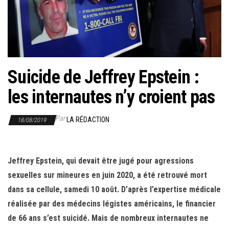
r
l
a
n
a
Suicide de Jeffrey Epstein :
v
i
les internautes n’y croient pas
g
a
Par
LA RÉDACTION
18/08/2019
t
i
o
Jeffrey Epstein, qui devait être jugé pour agressions
n
sexuelles sur mineures en juin 2020, a été retrouvé mort
dans sa cellule, samedi 10 août. D’après l’expertise médicale
réalisée par des médecins légistes américains, le financier
de 66 ans s’est suicidé. Mais de nombreux internautes ne