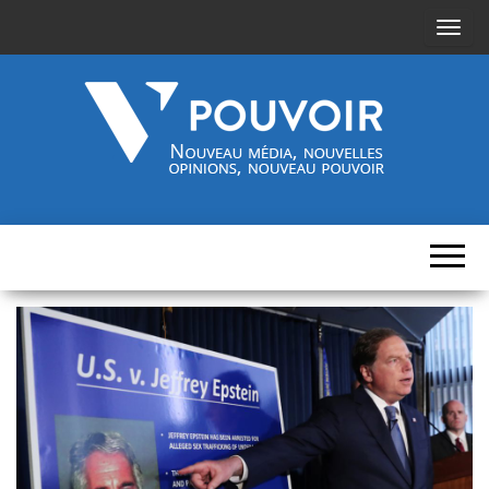
A
f
f
i
c
h
Cinquième-
Nouveau
e
média,
pouvoir.fr
r
nouvelles
opinions,
/
nouveau
pouvoir
m
a
s
q
u
e