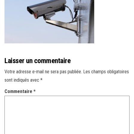
r
l
a
n
a
v
i
Laisser un commentaire
g
a
Votre adresse e-mail ne sera pas publiée.
Les champs obligatoires
t
sont indiqués avec
*
i
Commentaire
*
o
n