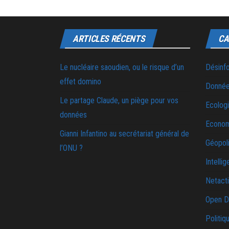
ARTICLES RÉCENTS
CA
Le nucléaire saoudien, ou le risque d’un
Désinf
effet domino
Donnée
Le partage Claude, un piège pour vos
Ecolog
données
Econo
Gianni Infantino au secrétariat général de
Géopoli
l’ONU ?
Intellig
Netact
Open D
Politiq