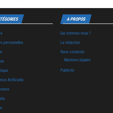
TÉGORIES
A PROPOS
ox
Qui sommes-nous ?
s personnelles
La rédaction
ie
Nous contacter
Mentions légales
mie
Publicité
tique
ence Artificielle
ivisme
ata
ue