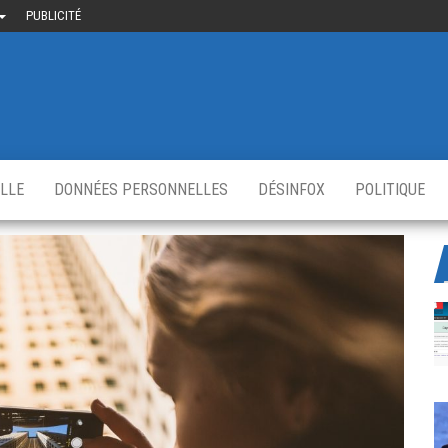
PUBLICITÉ
uième-
u
ir.fr
s
,
ELLE
DONNÉES PERSONNELLES
DÉSINFOX
POLITIQUE