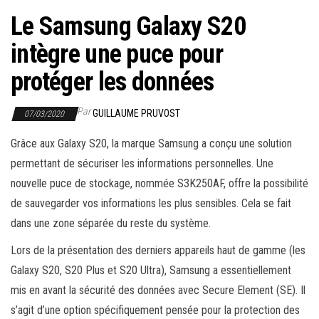
r
Le Samsung Galaxy S20
l
a
intègre une puce pour
n
protéger les données
a
v
Par
GUILLAUME PRUVOST
07/03/2020
i
g
Grâce aux Galaxy S20, la marque Samsung a conçu une solution
a
permettant de sécuriser les informations personnelles. Une
t
nouvelle puce de stockage, nommée S3K250AF, offre la possibilité
i
de sauvegarder vos informations les plus sensibles. Cela se fait
o
dans une zone séparée du reste du système.
n
Lors de la présentation des derniers appareils haut de gamme (les
Galaxy S20, S20 Plus et S20 Ultra), Samsung a essentiellement
mis en avant la sécurité des données avec Secure Element (SE). Il
s’agit d’une option spécifiquement pensée pour la protection des