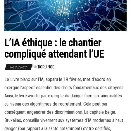
r
l
a
n
a
L’IA éthique : le chantier
v
i
compliqué attendant l’UE
g
a
Par
BORJ NOE
04/03/2020
t
Le Livre blanc sur l’IA, apparu le 19 février, met d’abord en
i
exergue l’aspect essentiel des droits fondamentaux des citoyens.
o
Ainsi, le livre avertit par exemple du danger face aux anormalités
n
au niveau des algorithmes de recrutement. Cela peut par
conséquent engendrer des discriminations. La capitale belge,
Bruxelles, conseille vivement aux systèmes d’IA modernes à haut
danger (par rapport à la santé notamment) d’être certifiés,