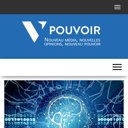
A
f
f
i
c
h
Cinquième-
Nouveau
e
média,
pouvoir.fr
r
nouvelles
opinions,
/
nouveau
pouvoir
m
a
s
q
u
e