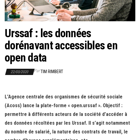
r
l
a
n
Urssaf : les données
a
dorénavant accessibles en
v
i
open data
g
a
Par
TIM RIMBERT
22/03/2020
t
i
L’Agence centrale des organismes de sécurité sociale
o
(Acoss) lance la plate-forme « open.urssaf ». Objectif :
n
permettre à différents acteurs de la société d’accéder à
des données récoltées par les Urssaf. Il s’agit notamment
du nombre de salarié, la nature des contrats de travail, le