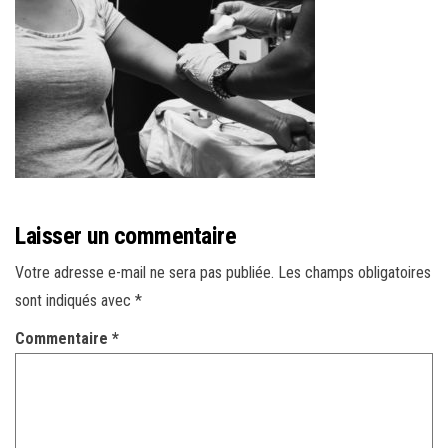
r
l
a
n
a
v
i
g
a
Laisser un commentaire
t
Votre adresse e-mail ne sera pas publiée.
Les champs obligatoires
i
sont indiqués avec
*
o
Commentaire
*
n