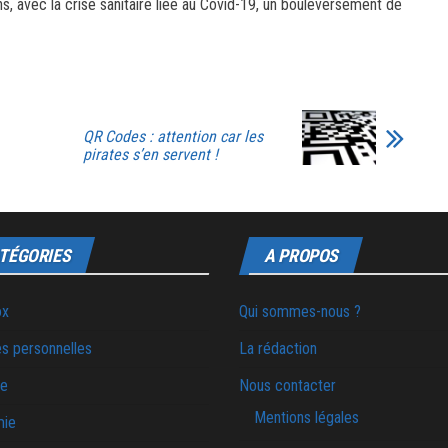
, avec la crise sanitaire liée au Covid-19, un bouleversement de
QR Codes : attention car les
pirates s’en servent !
TÉGORIES
A PROPOS
ox
Qui sommes-nous ?
s personnelles
La rédaction
ie
Nous contacter
Mentions légales
mie