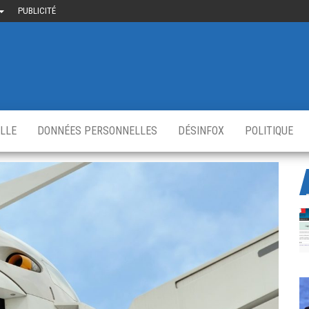
PUBLICITÉ
uième-
u
ir.fr
s
,
ELLE
DONNÉES PERSONNELLES
DÉSINFOX
POLITIQUE