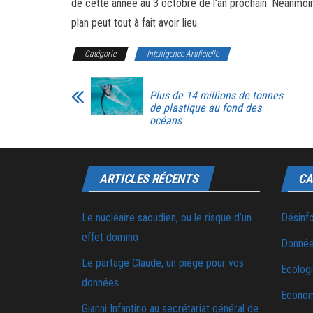
de cette année au 3 octobre de l’an prochain. Néanmoins
plan peut tout à fait avoir lieu.
Catégorie
Intelligence Artificielle
Plus de 14 millions de tonnes
de plastique au fond des
océans
ARTICLES RÉCENTS
CA
Le nucléaire saoudien, ou le risque d’un
Désinf
effet domino
Donnée
Le partage Claude, un piège pour vos
Ecolog
données
Econo
Gianni Infantino au secrétariat général de