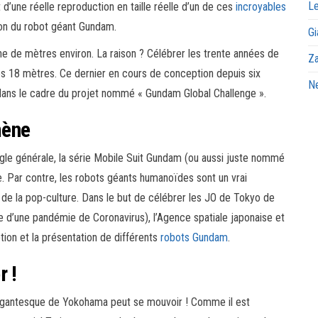
Le
t d’une réelle reproduction en taille réelle d’un de ces
incroyables
ion du robot géant Gundam.
Gi
ne de mètres environ. La raison ? Célébrer les trente années de
Za
les 18 mètres. Ce dernier en cours de conception depuis six
Ne
t dans le cadre du projet nommé « Gundam Global Challenge ».
mène
ègle générale, la série Mobile Suit Gundam (ou aussi juste nommé
. Par contre, les robots géants humanoïdes sont un vrai
 de la pop-culture. Dans le but de célébrer les JO de Tokyo de
e d’une pandémie de Coronavirus), l’Agence spatiale japonaise et
ption et la présentation de différents
robots Gundam
.
r !
gigantesque de Yokohama peut se mouvoir ! Comme il est